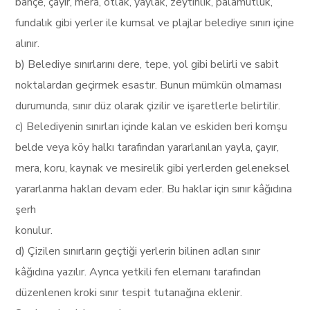
bahçe, çayır, mera, otlak, yaylak, zeytinlik, palamutluk,
fundalık gibi yerler ile kumsal ve plajlar belediye sınırı içine
alınır.
b) Belediye sınırlarını dere, tepe, yol gibi belirli ve sabit
noktalardan geçirmek esastır. Bunun mümkün olmaması
durumunda, sınır düz olarak çizilir ve işaretlerle belirtilir.
c) Belediyenin sınırları içinde kalan ve eskiden beri komşu
belde veya köy halkı tarafından yararlanılan yayla, çayır,
mera, koru, kaynak ve mesirelik gibi yerlerden geleneksel
yararlanma hakları devam eder. Bu haklar için sınır kâğıdına
şerh
konulur.
d) Çizilen sınırların geçtiği yerlerin bilinen adları sınır
kâğıdına yazılır. Ayrıca yetkili fen elemanı tarafından
düzenlenen kroki sınır tespit tutanağına eklenir.