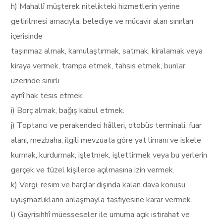
h) Mahallî müşterek nitelikteki hizmetlerin yerine
getirilmesi amacıyla, belediye ve mücavir alan sınırları
içerisinde
taşınmaz almak, kamulaştırmak, satmak, kiralamak veya
kiraya vermek, trampa etmek, tahsis etmek, bunlar
üzerinde sınırlı
aynî hak tesis etmek.
i) Borç almak, bağış kabul etmek.
j) Toptancı ve perakendeci hâlleri, otobüs terminali, fuar
alanı, mezbaha, ilgili mevzuata göre yat limanı ve iskele
kurmak, kurdurmak, işletmek, işlettirmek veya bu yerlerin
gerçek ve tüzel kişilerce açılmasına izin vermek.
k) Vergi, resim ve harçlar dışında kalan dava konusu
uyuşmazlıkların anlaşmayla tasfiyesine karar vermek.
l) Gayrisıhhî müesseseler ile umuma açık istirahat ve