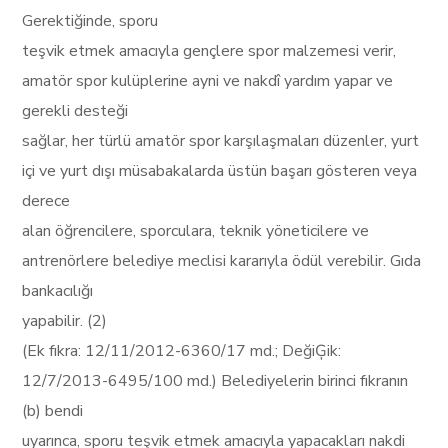
Gerektiğinde, sporu
teşvik etmek amacıyla gençlere spor malzemesi verir,
amatör spor kulüplerine ayni ve nakdî yardım yapar ve
gerekli desteği
sağlar, her türlü amatör spor karşılaşmaları düzenler, yurt
içi ve yurt dışı müsabakalarda üstün başarı gösteren veya
derece
alan öğrencilere, sporculara, teknik yöneticilere ve
antrenörlere belediye meclisi kararıyla ödül verebilir. Gıda
bankacılığı
yapabilir. (2)
(Ek fıkra: 12/11/2012-6360/17 md.; DeğiĢik:
12/7/2013-6495/100 md.) Belediyelerin birinci fıkranın
(b) bendi
uyarınca, sporu teşvik etmek amacıyla yapacakları nakdi