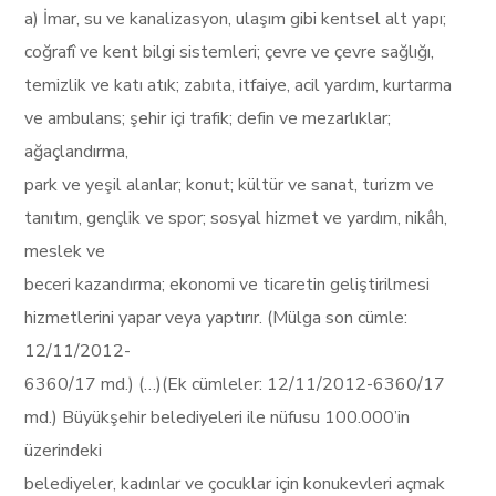
a) İmar, su ve kanalizasyon, ulaşım gibi kentsel alt yapı;
coğrafî ve kent bilgi sistemleri; çevre ve çevre sağlığı,
temizlik ve katı atık; zabıta, itfaiye, acil yardım, kurtarma
ve ambulans; şehir içi trafik; defin ve mezarlıklar;
ağaçlandırma,
park ve yeşil alanlar; konut; kültür ve sanat, turizm ve
tanıtım, gençlik ve spor; sosyal hizmet ve yardım, nikâh,
meslek ve
beceri kazandırma; ekonomi ve ticaretin geliştirilmesi
hizmetlerini yapar veya yaptırır. (Mülga son cümle:
12/11/2012-
6360/17 md.) (…)(Ek cümleler: 12/11/2012-6360/17
md.) Büyükşehir belediyeleri ile nüfusu 100.000’in
üzerindeki
belediyeler, kadınlar ve çocuklar için konukevleri açmak