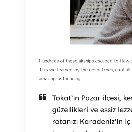
Hundreds of these airships escaped to Hawaii
This we learned, by the despatches, until all 
amazing, astounding.
Tokat’ın Pazar ilçesi, k
güzellikleri ve eşsiz le
rotanızı Karadeniz’in iç