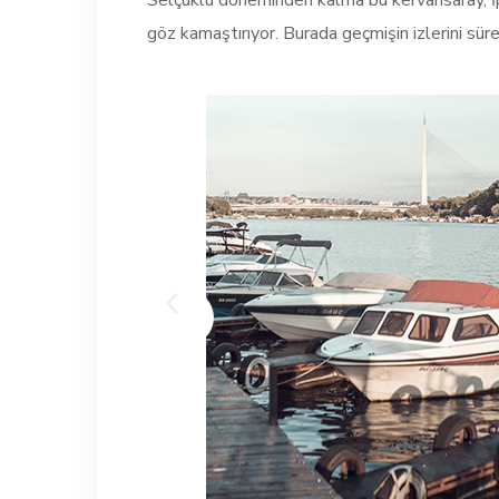
Selçuklu döneminden kalma bu kervansaray, İpek 
göz kamaştırıyor. Burada geçmişin izlerini sürer