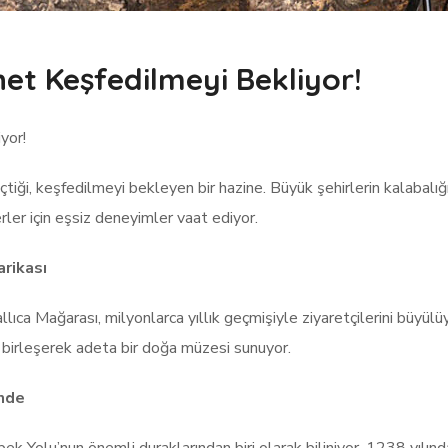
net Keşfedilmeyi Bekliyor!
yor!
geçtiği, keşfedilmeyi bekleyen bir hazine. Büyük şehirlerin kalabal
ler için eşsiz deneyimler vaat ediyor.
arikası
ıca Mağarası, milyonlarca yıllık geçmişiyle ziyaretçilerini büyülüy
e birleşerek adeta bir doğa müzesi sunuyor.
inde