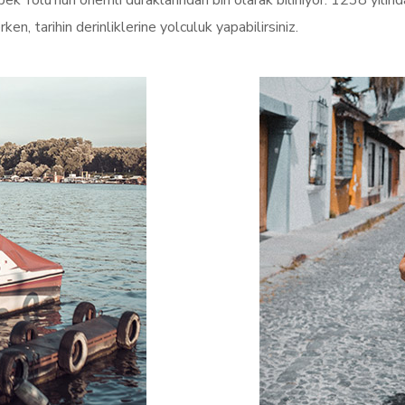
Yolu’nun önemli duraklarından biri olarak biliniyor. 1238 yılında i
ken, tarihin derinliklerine yolculuk yapabilirsiniz.