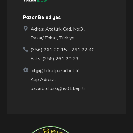
Pazar Belediyesi
Adres: Atatürk Cad. No:3 ,
Pazar/Tokat, Türkiye
(356) 261 20 15 – 261 22 40
Faks: (356) 261 20 23
bilgi@tokatpazar.bel.tr
Kep Adresi :
pazarbld.bsk@hs01.kep.tr