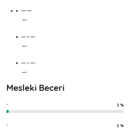
— —
—
— – —
—
— – —
—
Mesleki Beceri
-
2
%
-
2
%