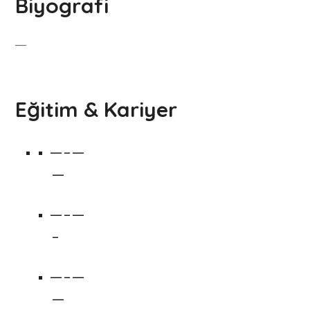
Biyografi
—
Eğitim & Kariyer
— – —
—
— – —
–
— – —
—